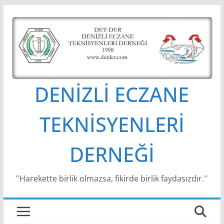
Skip
to
content
DENİZLİ ECZANE
TEKNİSYENLERİ
DERNEĞİ
''Harekette birlik olmazsa, fikirde birlik faydasızdır.''