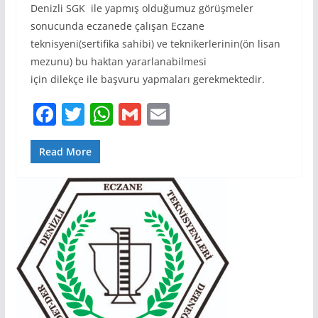
Denizli SGK ile yapmış olduğumuz görüşmeler
sonucunda eczanede çalışan Eczane
teknisyeni(sertifika sahibi) ve teknikerlerinin(ön lisan
mezunu) bu haktan yararlanabilmesi
için dilekçe ile başvuru yapmaları gerekmektedir.
F
T
W
G
E
a
w
h
m
m
c
itt
at
ai
ai
Read More
e
er
s
l
l
b
A
o
p
o
p
k