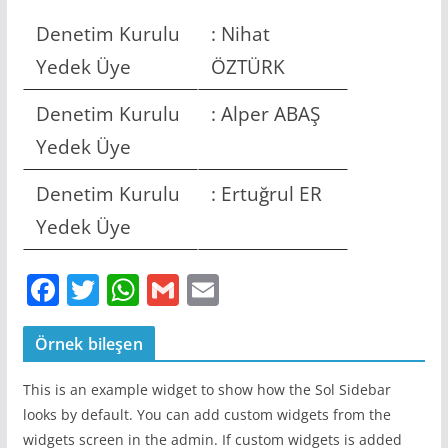
Denetim Kurulu
: Nihat
Yedek Üye
ÖZTÜRK
Denetim Kurulu
: Alper ABAŞ
Yedek Üye
Denetim Kurulu
: Ertuğrul ER
Yedek Üye
F
T
W
G
E
a
w
h
m
m
c
itt
at
ai
ai
Örnek bileşen
e
er
s
l
l
This is an example widget to show how the Sol Sidebar
b
A
looks by default. You can add custom widgets from the
widgets screen in the admin. If custom widgets is added