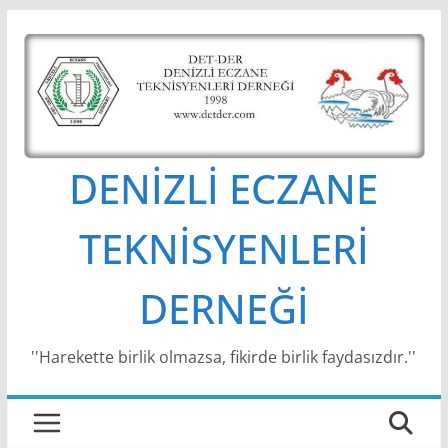
Skip
to
content
DENİZLİ ECZANE
TEKNİSYENLERİ
DERNEĞİ
''Harekette birlik olmazsa, fikirde birlik faydasızdır.''