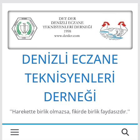
Skip
to
content
DENİZLİ ECZANE
TEKNİSYENLERİ
DERNEĞİ
''Harekette birlik olmazsa, fikirde birlik faydasızdır.''