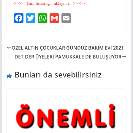
<<<<< İsim listesi için tıklayınız >>>>>
F
T
W
G
E
a
w
h
m
m
c
itt
at
ai
ai
e
er
s
l
l
ÖZEL ALTIN ÇOCUKLAR GÜNDÜZ BAKIM EVİ 2021
b
A
DET-DER ÜYELERİ PAMUKKALE DE BULUŞUYOR
o
p
o
p
Bunları da sevebilirsiniz
k