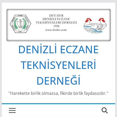
Skip
to
content
DENİZLİ ECZANE
TEKNİSYENLERİ
DERNEĞİ
''Harekette birlik olmazsa, fikirde birlik faydasızdır.''