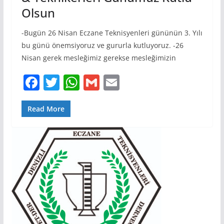
Olsun
-Bugün 26 Nisan Eczane Teknisyenleri gününün 3. Yılı
bu günü önemsiyoruz ve gururla kutluyoruz. -26
Nisan gerek mesleğimiz gerekse mesleğimizin
F
T
W
G
E
a
w
h
m
m
c
itt
at
ai
ai
Read More
e
er
s
l
l
b
A
o
p
o
p
k